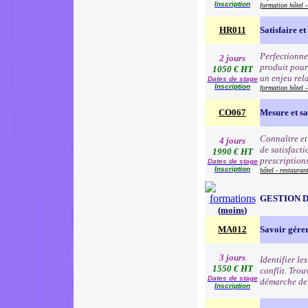
Inscription
formation hôtel -
HR011
Satisfaire et 
Perfectionner
2 jours
produit pour 
1050 € HT
un enjeu rela
Dates de stage
Inscription
formation hôtel -
CO067
Mesure et sat
Connaître et 
4 jours
de satisfacti
1990 € HT
prescriptions
Dates de stage
Inscription
hôtel - restauran
GESTION D
(
moins
)
MA012
Savoir gérer
3 jours
Identifier le
1550 € HT
conflit. Trou
Dates de stage
démarche de 
Inscription