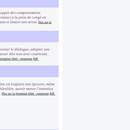
elopper des comportements
contact à la prise de congé en
ns et limiter son stress.
Plus sur la
voriser le dialogue, adopter une
Savoir dire non avec courtoisie.
formation hôtel - restaurant
PdF.
tion est toujours une épreuve, même
hôtelière, savoir mener l’entretien
é.
Plus sur la formation hôtel - restaurant
PdF.