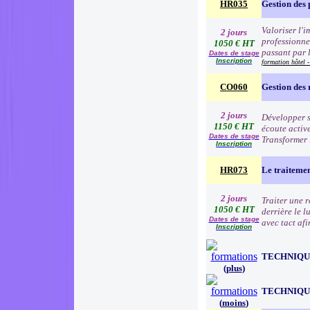
HR035
Gestion des 
Valoriser l'
2 jours
professionnel
1050 € HT
passant par l
Dates de stage
Inscription
formation hôtel -
CO060
Gestion des
2 jours
Développer s
1150 € HT
écoute active
Dates de stage
Transformer l
Inscription
HR073
Le traitemen
2 jours
Traiter une 
1050 € HT
derrière le l
Dates de stage
avec tact af
Inscription
TECHNIQU
(
plus
)
TECHNIQU
(
moins
)