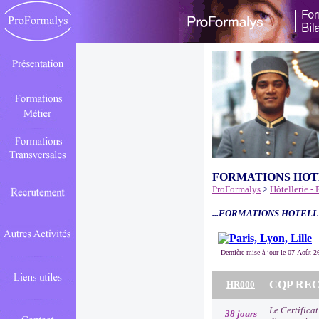
FORMATIONS HOT
ProFormalys
>
Hôtellerie -
...FORMATIONS HOTELL
Dernière mise à jour le 07-Août-2
CQP R
HR000
Le Certifica
38 jours