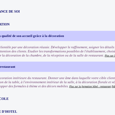
NCE DE SOI
ATION
 qualité de son accueil grâce à la décoration
clientèle par une décoration réussie. Développer le raffinement, soigner les détails
ttention des clients. Etudier les transformations possibles de l'établissement, choisi
r la décoration de la chambre, de la réception ou de la salle de restaurant.
Plus sur 
 restaurant
écoration intérieure du restaurant. Donner une âme dans laquelle votre cible client
on de la table, à l'environnement intérieur de la salle, à la décoration florale et v
opper des formules à thème et des décors mobiles.
Plus sur la formation hôtel - restaurant
Pd
COLE
E D'HOTEL