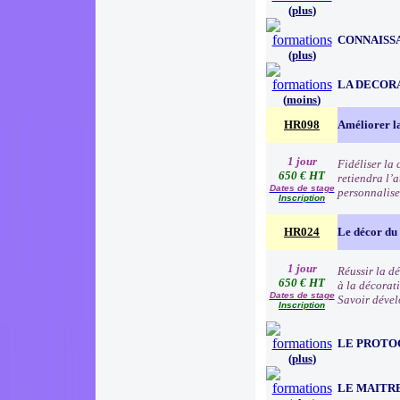
(
plus
)
CONNAISSA
(
plus
)
LA DECOR
(
moins
)
HR098
Améliorer la
1 jour
Fidéliser la 
650 € HT
retiendra l’a
Dates de stage
personnalise
Inscription
HR024
Le décor du
1 jour
Réussir la d
650 € HT
à la décorati
Dates de stage
Savoir dével
Inscription
LE PROTO
(
plus
)
LE MAITR