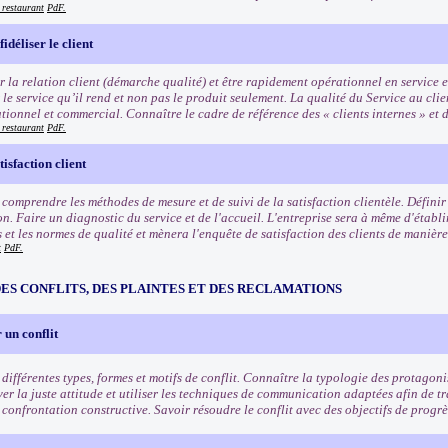
 restaurant
PdF.
fidéliser le client
 la relation client (démarche qualité) et être rapidement opérationnel en service e
le service qu’il rend et non pas le produit seulement. La qualité du Service au clie
tionnel et commercial. Connaître le cadre de référence des « clients internes » et d
 restaurant
PdF.
isfaction client
comprendre les méthodes de mesure et de suivi de la satisfaction clientèle. Définir 
on. Faire un diagnostic du service et de l'accueil. L'entreprise sera à même d'établ
 et les normes de qualité et mènera l'enquête de satisfaction des clients de manière 
t
PdF.
ES CONFLITS, DES PLAINTES ET DES RECLAMATIONS
 un conflit
s différentes types, formes et motifs de conflit. Connaître la typologie des protagon
ver la juste attitude et utiliser les techniques de communication adaptées afin de 
confrontation constructive. Savoir résoudre le conflit avec des objectifs de progr