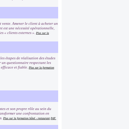
t vente. Amener le client à acheter un
nt est une nécessité opérationnelle,
es « clients externes ».
Plus sur la
les étapes de réalisation des études
ir un questionnaire respectant les
efficace et fiable.
Plus sur la formation
istes et son propre rôle au sein du
transformer une confrontation en
ès.
Plus sur la formation hôtel - restaurant
PdF.