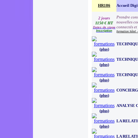
HR186
Accueil Digi
Prendre consc
2 jours
nouvelles com
1150 € HT
connectés et
Dates de stage
Inscription
formation hôtel -
TECHNIQU
(
plus
)
TECHNIQU
(
plus
)
TECHNIQUE
(
plus
)
CONCIERG
(
plus
)
ANALYSE 
(
plus
)
LA RELAT
(
plus
)
LA RELATI