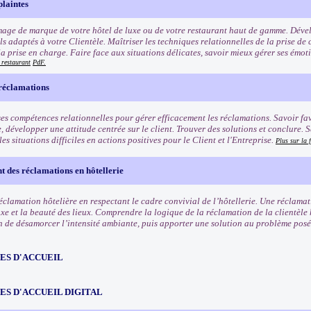
plaintes
image de marque de votre hôtel de luxe ou de votre restaurant haut de gamme. Dév
s adaptés à votre Clientèle. Maîtriser les techniques relationnelles de la prise de 
a prise en charge. Faire face aux situations délicates, savoir mieux gérer ses émotio
 restaurant
PdF.
 réclamations
es compétences relationnelles pour gérer efficacement les réclamations. Savoir fa
, développer une attitude centrée sur le client. Trouver des solutions et conclure. 
es situations difficiles en actions positives pour le Client et l'Entreprise.
Plus sur la 
t des réclamations en hôtellerie
réclamation hôtelière en respectant le cadre convivial de l’hôtellerie. Une réclama
uxe et la beauté des lieux. Comprendre la logique de la réclamation de la clientèle 
in de désamorcer l’intensité ambiante, puis apporter une solution au problème pos
ES D'ACCUEIL
ES D'ACCUEIL DIGITAL