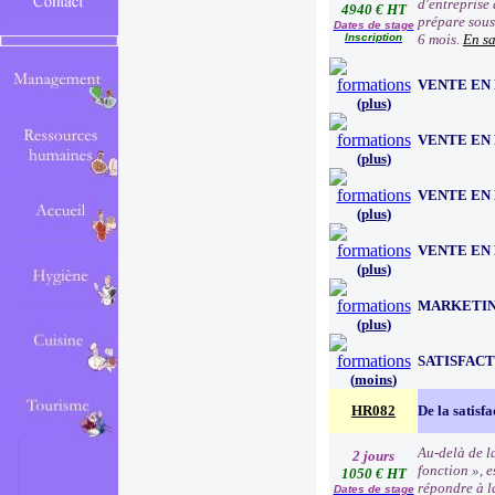
d'entreprise 
4940 € HT
prépare sous 
Dates de stage
Inscription
6 mois.
En sa
VENTE EN
(
plus
)
VENTE EN
(
plus
)
VENTE EN
(
plus
)
VENTE EN
(
plus
)
MARKETIN
(
plus
)
SATISFACT
(
moins
)
HR082
De la satisfa
Au-delà de la
2 jours
fonction », e
1050 € HT
répondre à l
Dates de stage