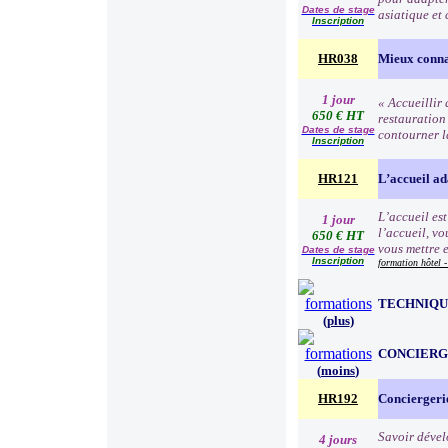
Dates de stage
asiatique et
Inscription
HR038
Mieux connaî
1 jour
« Accueillir 
650 € HT
restauration 
Dates de stage
contourner la
Inscription
HR121
L’accueil ada
L’accueil est
1 jour
l’accueil, v
650 € HT
vous mettre e
Dates de stage
Inscription
formation hôtel -
TECHNIQUE
(
plus
)
CONCIERG
(
moins
)
HR192
Conciergerie
Savoir dévelo
4 jours