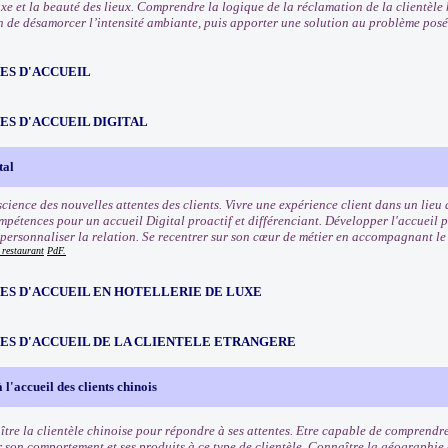
uxe et la beauté des lieux. Comprendre la logique de la réclamation de la clientèle 
in de désamorcer l’intensité ambiante, puis apporter une solution au problème pos
ES D'ACCUEIL
ES D'ACCUEIL DIGITAL
tal
ience des nouvelles attentes des clients. Vivre une expérience client dans un lieu d
pétences pour un accueil Digital proactif et différenciant. Développer l'accueil pr
 personnaliser la relation. Se recentrer sur son cœur de métier en accompagnant le 
 restaurant
PdF.
ES D'ACCUEIL EN HOTELLERIE DE LUXE
ES D'ACCUEIL DE LA CLIENTELE ETRANGERE
 l'accueil des clients chinois
tre la clientèle chinoise pour répondre à ses attentes. Etre capable de comprendre
 son comportement et ses produits à ce type de clientèle. Connaître la géographie