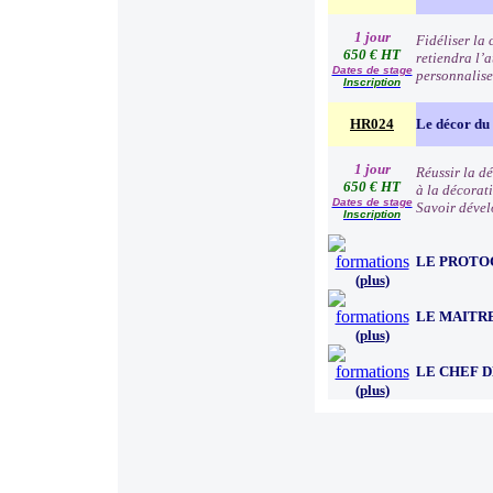
1 jour
Fidéliser la 
650 € HT
retiendra l’a
Dates de stage
personnalise
Inscription
HR024
Le décor du
1 jour
Réussir la d
650 € HT
à la décorati
Dates de stage
Savoir dével
Inscription
LE PROTO
(
plus
)
LE MAITR
(
plus
)
LE CHEF 
(
plus
)