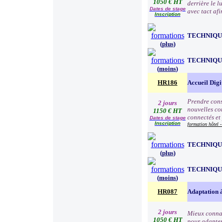
1050 € HT
derrière le l
Dates de stage
avec tact af
Inscription
TECHNIQU
(
plus
)
TECHNIQU
(
moins
)
HR186
Accueil Digi
Prendre consc
2 jours
nouvelles com
1150 € HT
connectés et
Dates de stage
Inscription
formation hôtel -
TECHNIQU
(
plus
)
TECHNIQU
(
moins
)
HR087
Adaptation à
2 jours
Mieux connaî
1050 € HT
pour adapter