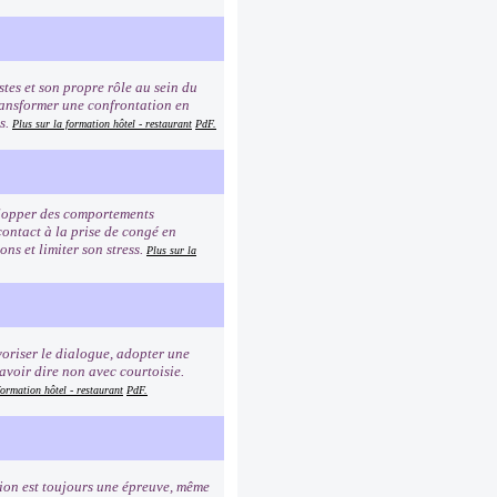
istes et son propre rôle au sein du
transformer une confrontation en
ès.
Plus sur la formation hôtel - restaurant
PdF.
elopper des comportements
contact à la prise de congé en
ns et limiter son stress.
Plus sur la
voriser le dialogue, adopter une
Savoir dire non avec courtoisie.
formation hôtel - restaurant
PdF.
tion est toujours une épreuve, même