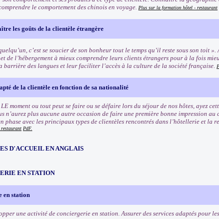
 comprendre le comportement des chinois en voyage.
Plus sur la formation hôtel - restaurant
tre les goûts de la clientèle étrangère
quelqu’un, c’est se soucier de son bonheur tout le temps qu’il reste sous son toit ».
et de l’hébergement à mieux comprendre leurs clients étrangers pour à la fois mieux 
 barrière des langues et leur faciliter l’accès à la culture de la société française.
P
pté de la clientèle en fonction de sa nationalité
 LE moment ou tout peut se faire ou se défaire lors du séjour de nos hôtes, ayez ce
ous n’aurez plus aucune autre occasion de faire une première bonne impression au c
n phase avec les principaux types de clientèles rencontrés dans l’hôtellerie et la 
 restaurant
PdF.
S D'ACCUEIL EN ANGLAIS
ERIE EN STATION
 en station
pper une activité de conciergerie en station. Assurer des services adaptés pour les