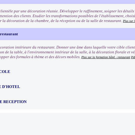
clientèle par une décoration réussie. Développer le raffinement, soigner les détails
ttention des clients. Etudier les transformations possibles de l'établissement, choisi
r la décoration de la chambre, de la réception ou de la salle de restaurant.
Plus sur 
 restaurant
écoration intérieure du restaurant. Donner une âme dans laquelle votre cible client
on de la table, à l'environnement intérieur de la salle, à la décoration florale et v
opper des formules à thème et des décors mobiles.
Plus sur la formation hôtel - restaurant
Pd
COLE
E D'HOTEL
DE RECEPTION