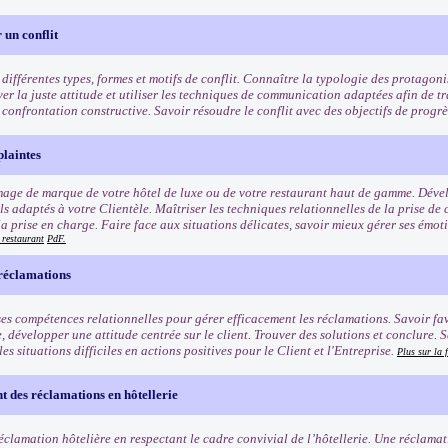
 un conflit
s différentes types, formes et motifs de conflit. Connaître la typologie des protagon
ver la juste attitude et utiliser les techniques de communication adaptées afin de 
confrontation constructive. Savoir résoudre le conflit avec des objectifs de progr
plaintes
image de marque de votre hôtel de luxe ou de votre restaurant haut de gamme. Dév
s adaptés à votre Clientèle. Maîtriser les techniques relationnelles de la prise de 
a prise en charge. Faire face aux situations délicates, savoir mieux gérer ses émotio
 restaurant
PdF.
 réclamations
es compétences relationnelles pour gérer efficacement les réclamations. Savoir fa
, développer une attitude centrée sur le client. Trouver des solutions et conclure. 
es situations difficiles en actions positives pour le Client et l'Entreprise.
Plus sur la 
t des réclamations en hôtellerie
réclamation hôtelière en respectant le cadre convivial de l’hôtellerie. Une réclama