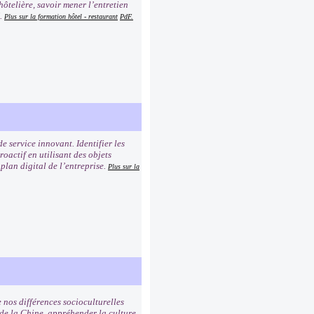
hôtelière, savoir mener l’entretien
é.
Plus sur la formation hôtel - restaurant
PdF.
e service innovant. Identifier les
oactif en utilisant des objets
plan digital de l’entreprise.
Plus sur la
 nos différences socioculturelles
 de la Chine, appréhender la culture