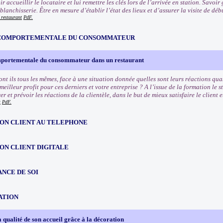
ir accueillir le locataire et lui remettre les clés lors de l’arrivée en station. Savo
 blanchisserie. Être en mesure d’établir l’état des lieux et d’assurer la visite de déb
 restaurant
PdF.
COMPORTEMENTALE DU CONSOMMATEUR
portementale du consommateur dans un restaurant
sont ils tous les mêmes, face à une situation donnée quelles sont leurs réactions q
e meilleur profit pour ces derniers et votre entreprise ? A l’issue de la formation le
r et prévoir les réactions de la clientèle, dans le but de mieux satisfaire le client
t
PdF.
ION CLIENT AU TELEPHONE
ON CLIENT DIGITALE
NCE DE SOI
ATION
 qualité de son accueil grâce à la décoration