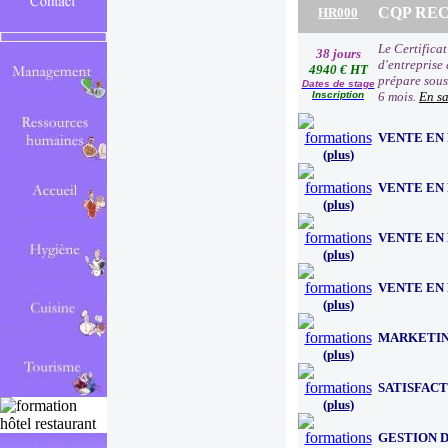
CQP R
HR000
Le Certifica
38 jours
d'entreprise 
4940 € HT
prépare sous 
Dates de stage
Inscription
6 mois.
En sa
VENTE EN
(
plus
)
VENTE EN
(
plus
)
VENTE EN
(
plus
)
VENTE EN
(
plus
)
MARKETIN
(
plus
)
SATISFACT
(
plus
)
GESTION D