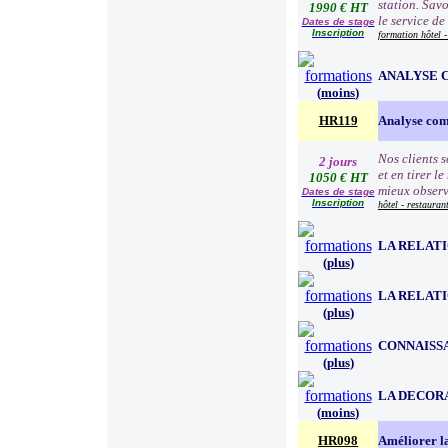
station. Savo
1990 € HT
le service de
Dates de stage
Inscription
formation hôtel -
ANALYSE 
(
moins
)
HR119
Analyse com
Nos clients 
2 jours
et en tirer l
1050 € HT
mieux observe
Dates de stage
Inscription
hôtel - restauran
LA RELAT
(
plus
)
LA RELATI
(
plus
)
CONNAISSA
(
plus
)
LA DECOR
(
moins
)
HR098
Améliorer la