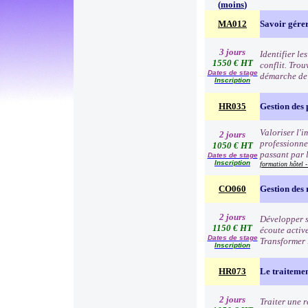
(
moins
)
MA012
Savoir gérer
3 jours
Identifier le
1550 € HT
conflit. Trou
Dates de stage
démarche de 
Inscription
HR035
Gestion des 
Valoriser l'
2 jours
professionnel
1050 € HT
passant par l
Dates de stage
Inscription
formation hôtel -
CO060
Gestion des
2 jours
Développer s
1150 € HT
écoute active
Dates de stage
Transformer l
Inscription
HR073
Le traitemen
2 jours
Traiter une 