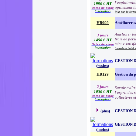
l’exploitatio
1990 € HT
optimisant la
Dates de stage
Inscription
Plus sur la form
HR099
Améliorer s
Améliorer les
3 jours
frais de pers
1450 € HT
mieux satisf
Dates de stage
Inscription
formation hôtel 
GESTION 
(
moins
)
HR129
Gestion du 
2 jours
Savoir maîtr
1050 € HT
l’esprit des
Dates de stage
collectives e
Inscription
GESTION 
(
plus
)
GESTION 
(
moins
)