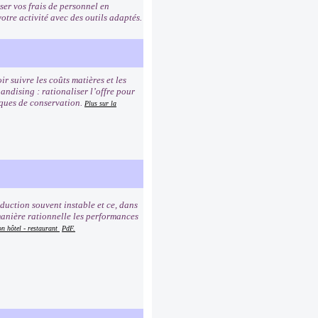
ser vos frais de personnel en
otre activité avec des outils adaptés.
r suivre les coûts matières et les
andising : rationaliser l’offre pour
iques de conservation.
Plus sur la
duction souvent instable et ce, dans
manière rationnelle les performances
on hôtel - restaurant
PdF.