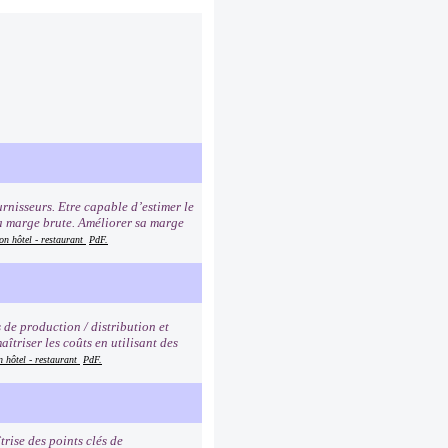
rnisseurs. Etre capable d’estimer le
sa marge brute. Améliorer sa marge
on hôtel - restaurant
PdF.
s de production / distribution et
îtriser les coûts en utilisant des
n hôtel - restaurant
PdF.
rise des points clés de