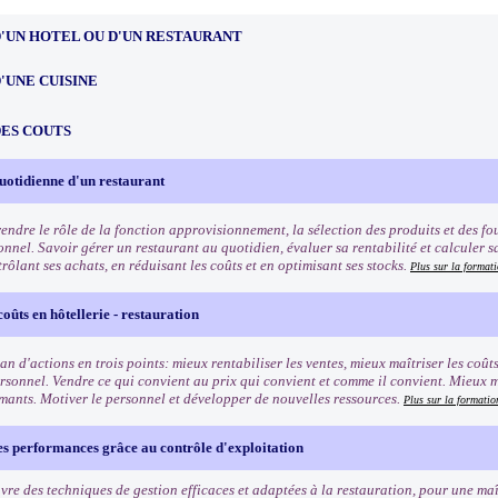
D'UN HOTEL OU D'UN RESTAURANT
'UNE CUISINE
DES COUTS
uotidienne d'un restaurant
ndre le rôle de la fonction approvisionnement, la sélection des produits et des fou
onnel. Savoir gérer un restaurant au quotidien, évaluer sa rentabilité et calculer 
rôlant ses achats, en réduisant les coûts et en optimisant ses stocks.
Plus sur la formati
coûts en hôtellerie - restauration
an d'actions en trois points: mieux rentabiliser les ventes, mieux maîtriser les coût
rsonnel. Vendre ce qui convient au prix qui convient et comme il convient. Mieux ma
rmants. Motiver le personnel et développer de nouvelles ressources.
Plus sur la formatio
s performances grâce au contrôle d'exploitation
vre des techniques de gestion efficaces et adaptées à la restauration, pour une maît