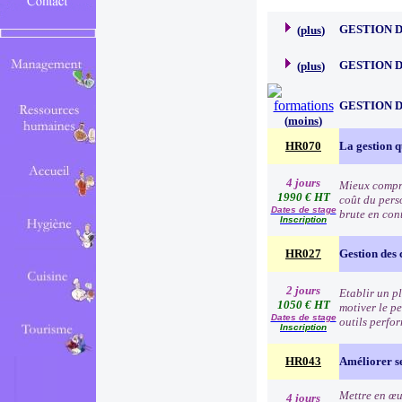
GESTION 
(
plus
)
GESTION D
(
plus
)
GESTION 
(
moins
)
HR070
La gestion q
4 jours
Mieux compre
1990 € HT
coût du pers
Dates de stage
brute en cont
Inscription
HR027
Gestion des 
2 jours
Etablir un pl
1050 € HT
motiver le pe
Dates de stage
outils perfo
Inscription
HR043
Améliorer se
Mettre en œu
4 jours