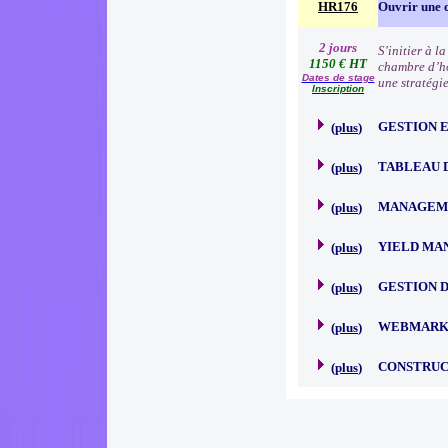
HR176
Ouvrir une 
2 jours
S'initier à l
1150 € HT
chambre d’hô
Dates de stage
une stratégi
Inscription
GESTION E
(
plus
)
TABLEAU 
(
plus
)
MANAGEME
(
plus
)
YIELD M
(
plus
)
GESTION D
(
plus
)
WEBMARK
(
plus
)
CONSTRUC
(
plus
)