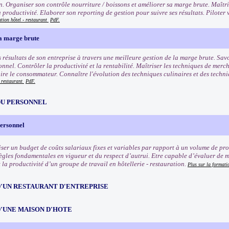
n. Organiser son contrôle nourriture / boissons et améliorer sa marge brute. Maîtri
 productivité. Elaborer son reporting de gestion pour suivre ses résultats. Piloter v
ation hôtel - restaurant
PdF.
a marge brute
 résultats de son entreprise à travers une meilleure gestion de la marge brute. Savoi
onnel. Contrôler la productivité et la rentabilité. Maîtriser les techniques de merch
aire le consommateur. Connaître l'évolution des techniques culinaires et des techn
- restaurant
PdF.
DU PERSONNEL
personnel
iser un budget de coûts salariaux fixes et variables par rapport à un volume de pro
 règles fondamentales en vigueur et du respect d’autrui. Etre capable d’évaluer de 
t la productivité d’un groupe de travail en hôtellerie - restauration.
Plus sur la formati
D'UN RESTAURANT D'ENTREPRISE
D'UNE MAISON D'HOTE