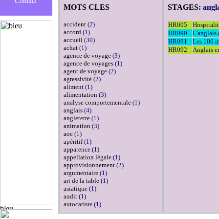
MOTS CLES
STAGES:
angl
accident
(2)
HR005
Hospitalit
accord
(1)
HR090
L'anglais
accueil
(30)
HR091
Les 100 m
achat
(1)
HR092
Anglais en
agence de voyage
(3)
agence de voyages
(1)
agent de voyage
(2)
agressivité
(2)
aliment
(1)
alimentation
(3)
analyse comportementale
(1)
anglais
(4)
angleterre
(1)
animation
(3)
aoc
(1)
apéritif
(1)
apparence
(1)
appellation légale
(1)
approvisionnement
(2)
argumentaire
(1)
art de la table
(1)
asiatique
(1)
audit
(1)
autocariste
(1)