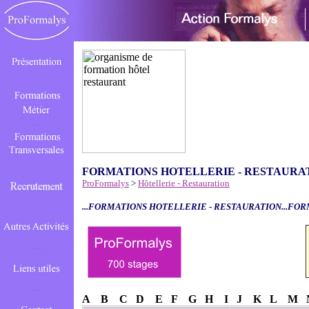
FORMATIONS HOTELLERIE - RESTAURA
ProFormalys
>
Hôtellerie - Restauration
...FORMATIONS HOTELLERIE - RESTAURATION...FOR
A
B
C
D
E
F
G
H
I
J
K
L
M