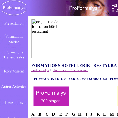
FORMATIONS HOTELLERIE - RESTAURA
ProFormalys
>
Hôtellerie - Restauration
...FORMATIONS HOTELLERIE - RESTAURATION...FOR
A
B
C
D
E
F
G
H
I
J
K
L
M