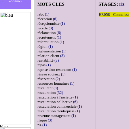
MOTS CLES
STAGES:
riz
rabc
(1)
HR058
Connaissan
réception
(6)
réceptionniste
(1)
recette
(3)
réclamation
(6)
recrutement
(1)
reformulation
(1)
région
(1)
réglementation
(1)
relation client
(3)
rentabilité
(3)
repas
(1)
reprise d'un restaurant
(1)
réseau sociaux
(1)
réservation
(2)
ressources humaines
(1)
restaurant
(8)
restauration
(32)
restauration à l'assiette
(1)
restauration collective
(6)
restauration commerciale
(1)
restauration d'entreprise
(1)
revenue management
(1)
risque
(3)
riz
(1)