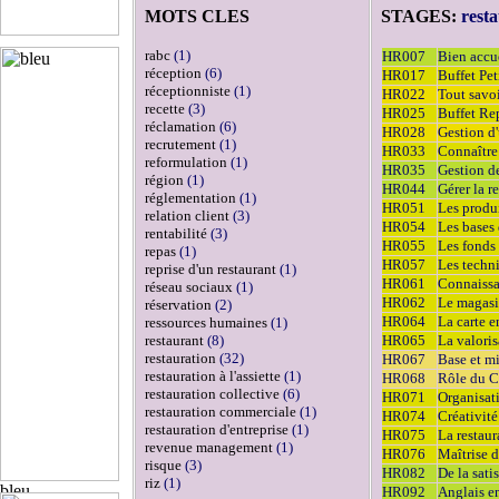
MOTS CLES
STAGES:
rest
rabc
(1)
HR007
Bien accue
réception
(6)
HR017
Buffet Pet
réceptionniste
(1)
HR022
Tout savoi
recette
(3)
HR025
Buffet Re
réclamation
(6)
HR028
Gestion d'
recrutement
(1)
HR033
Connaître 
reformulation
(1)
HR035
Gestion de
région
(1)
HR044
Gérer la r
réglementation
(1)
HR051
Les produi
relation client
(3)
HR054
Les bases 
rentabilité
(3)
HR055
Les fonds 
repas
(1)
HR057
Les techn
reprise d'un restaurant
(1)
HR061
Connaissan
réseau sociaux
(1)
HR062
Le magasin
réservation
(2)
HR064
La carte e
ressources humaines
(1)
restaurant
(8)
HR065
La valoris
restauration
(32)
HR067
Base et mi
restauration à l'assiette
(1)
HR068
Rôle du C
restauration collective
(6)
HR071
Organisati
restauration commerciale
(1)
HR074
Créativité
restauration d'entreprise
(1)
HR075
La restaur
revenue management
(1)
HR076
Maîtrise de
risque
(3)
HR082
De la sati
riz
(1)
HR092
Anglais en