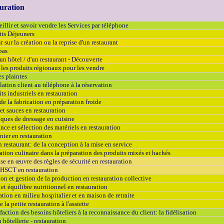
auration
illir et savoir vendre les Services par téléphone
its Déjeuners
r sur la création ou la reprise d'un restaurant
pas
un hôtel / d'un restaurant - Découverte
les produits régionaux pour les vendre
s plaintes
elation client au téléphone à la réservation
ts industriels en restauration
de la fabrication en préparation froide
et sauces en restauration
iques de dressage en cuisine
ce et sélection des matériels en restauration
ier en restauration
n restaurant: de la conception à la mise en service
ation culinaire dans la préparation des produits mixés et hachés
se en œuvre des règles de sécurité en restauration
HSCT en restauration
on et gestion de la production en restauration collective
 et équilibre nutritionnel en restauration
ation en milieu hospitalier et en maison de retraite
 la petite restauration à l'assiette
sfaction des besoins hôteliers à la reconnaissance du client: la fidélisation
 hôtellerie - restauration