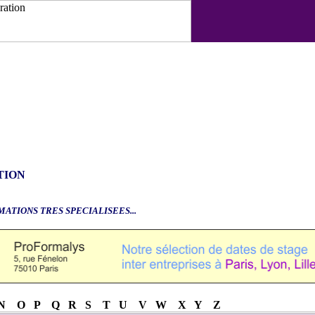
TION
MATIONS TRES SPECIALISEES...
N
O
P
Q
R
S
T
U
V
W
X
Y
Z