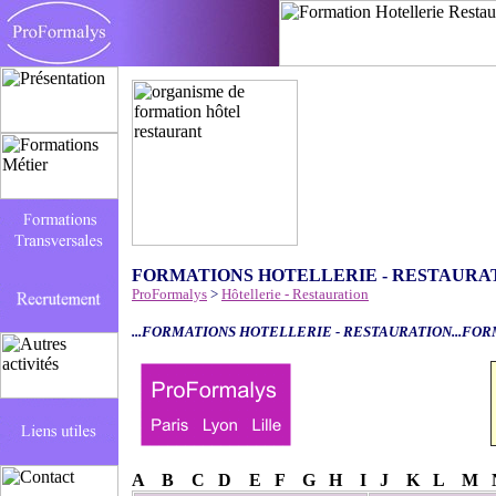
FORMATIONS HOTELLERIE - RESTAURA
ProFormalys
>
Hôtellerie - Restauration
...FORMATIONS HOTELLERIE - RESTAURATION...FOR
A
B
C
D
E
F
G
H
I
J
K
L
M